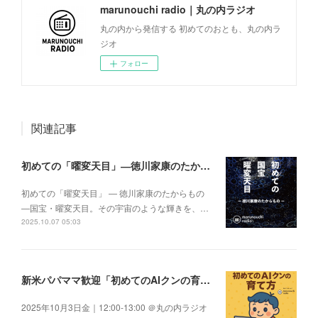
marunouchi radio｜丸の内ラジオ
丸の内から発信する 初めてのおとも、丸の内ラ
ジオ
フォロー
関連記事
初めての「曜変天目」―徳川家康のたからもの―
初めての「曜変天目」 ― 徳川家康のたからもの
―国宝・曜変天目。その宇宙のような輝きを、…
2025.10.07 05:03
新米パパママ歓迎「初めてのAIクンの育て方」
2025年10月3日金｜12:00-13:00 ＠丸の内ラジオ