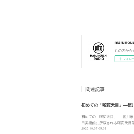
maruno
丸の内から
フォロ
関連記事
初めての「曜変天目」―徳
初めての「曜変天目」 ― 徳川
田美術館に所蔵される曜変天目
2025.10.07 05:03