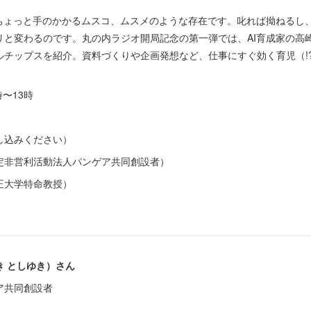
、ちょっと手のかかるムスコ、ムスメのような存在です。叱れば拗ねるし
と変わるのです。丸の内ラジオ開局記念の第一弾では、AI育成家の高崎さ
チップスを紹介。資料づくりや企画発想など、仕事にすぐ効く育児（!?
時〜13時
し込みください）
定非営利活動法人パンゲア共同創設者）
正大学特命教授）
 としゆき）さん
ア共同創設者