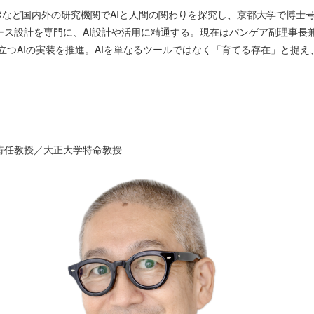
ボなど国内外の研究機関でAIと人間の関わりを探究し、京都大学で博士
ス設計を専門に、AI設計や活用に精通する。現在はパンゲア副理事長兼
立つAIの実装を推進。AIを単なるツールではなく「育てる存在」と捉え、
特任教授／大正大学特命教授