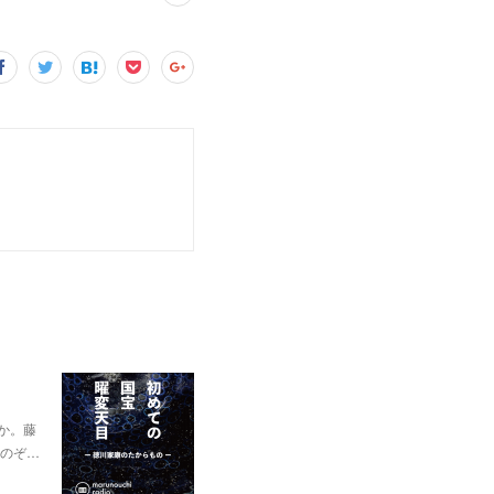
か。藤
のぞ…