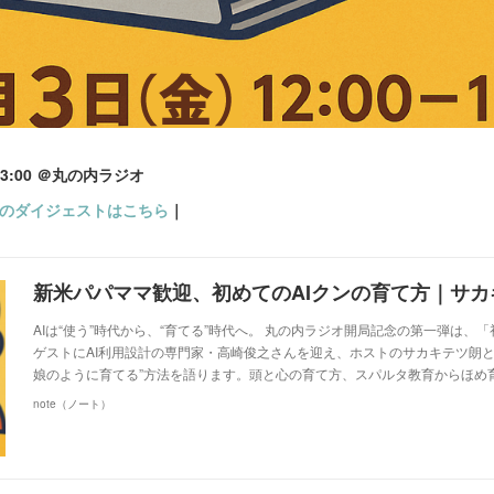
-13:00 ＠丸の内ラジオ
Aのダイジェストはこちら
｜
新米パパママ歓迎、初めてのAIクンの育て方｜サカ
AIは“使う”時代から、“育てる”時代へ。 丸の内ラジオ開局記念の第一弾は、
ゲストにAI利用設計の専門家・高崎俊之さんを迎え、ホストのサカキテツ朗ととも
娘のように育てる”方法を語ります。頭と心の育て方、スパルタ教育からほめ
note（ノート）