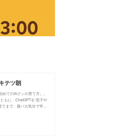
キテツ朗
「初めてのAIクンの育て方」。
に、ChatGPTを“息子や
育てまで、親バカ気分で学…