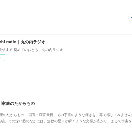
uchi radio｜丸の内ラジオ
発信する 初めてのおとも、丸の内ラジオ
ー
川家康のたからもの―
家康のたからもの ―国宝・曜変天目。その宇宙のような輝きを、耳で感じてみません
茶碗。その深い藍のなかには、無数の星々が瞬くような文様が広がり、まるで宇宙を