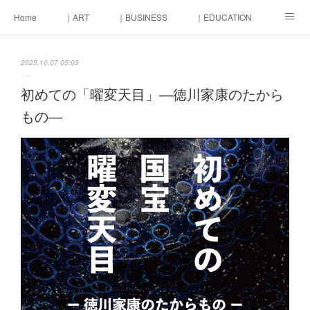
Home
｜ART
｜BUSINESS
｜EDUCATION
｜LIFE
｜MONEY
東京街づくり会議
2025.10.07 05:03
初めての「曜変天目」―徳川家康のたから
もの―