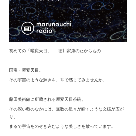
初めての「曜変天目」 ― 徳川家康のたからもの ―
国宝・曜変天目。
その宇宙のような輝きを、耳で感じてみませんか。
藤田美術館に所蔵される曜変天目茶碗。
その深い藍のなかには、無数の星々が瞬くような文様が広が
り、
まるで宇宙をのぞき込むような美しさを放っています。