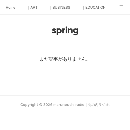
Home
｜ART
｜BUSINESS
｜EDUCATION
｜LIFE
｜MONEY
東京街づくり会議
spring
まだ記事がありません。
Copyright ©
2026
marunouchi radio｜丸の内ラジオ
.