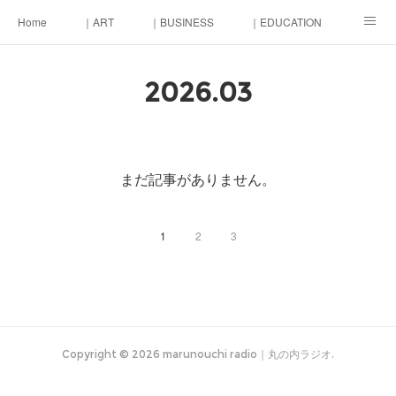
Home
｜ART
｜BUSINESS
｜EDUCATION
｜LIFE
｜MONEY
東京街づくり会議
2026
.
03
まだ記事がありません。
1
2
3
Copyright ©
2026
marunouchi radio｜丸の内ラジオ
.